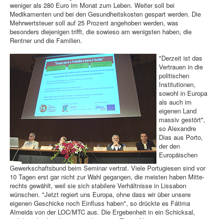
weniger als 280 Euro im Monat zum Leben. Weiter soll bei
Medikamenten und bei den Gesundheitskosten gespart werden. Die
Mehrwertsteuer soll auf 25 Prozent angehoben werden, was
besonders diejenigen trifft, die sowieso am wenigsten haben, die
Rentner und die Familien.
"Derzeit ist das
Vertrauen in die
politischen
Institutionen,
sowohl in Europa
als auch im
eigenen Land
massiv gestört",
so Alexandre
Dias aus Porto,
der den
Europäischen
Gewerkschaftsbund beim Seminar vertrat. Viele Portugiesen sind vor
10 Tagen erst gar nicht zur Wahl gegangen, die meisten haben Mitte-
rechts gewählt, weil sie sich stabilere Verhältnisse in Lissabon
wünschen. "Jetzt regiert uns Europa, ohne dass wir über unsere
eigenen Geschicke noch Einfluss haben", so drückte es Fátima
Almeida von der LOC/MTC aus. Die Ergebenheit in ein Schicksal,