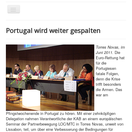
Navigation
an/aus
Portugal wird weiter gespalten
Netzwerk
Was wir tun
Torres Novas, im
Juni 2011.
Die
Themen
Euro-Rettung hat
für die
EBCA Dokumente
Portugiesen
fatale Folgen,
Archiv
denn die Krise
trifft besonders
Kontakt
die Armen. Das
war am
Pfingstwochenende in Portugal zu hören. Mit einer zehnköpfigen
Delegation nahmen Verantwortliche der KAB an einem europäischen
Seminar der Partnerbewegung LOC/MTC in Torres Novas, unweit von
Lissabon, teil, um über eine Verbesserung der Bedingungen für