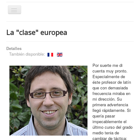
Cambiar
navegación
La "clase" europea
¿Quiénes somos?
¿Qué hacemos?
Detalles
También disponible:
Temas
Por suerte me di
Publicaciones
cuenta muy pronto.
Especialmente de
Artículos archivados
éste profesor de latín
que con demasiada
Contacto
frecuencia miraba en
mi dirección. Su
primera advertencia
llegó rápidamente. Si
quería pasar
impecablemente el
último curso del grado
medio tenia de
cambiar de táctica: