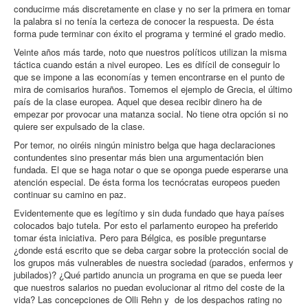
conducirme más discretamente en clase y no ser la primera en tomar
la palabra si no tenía la certeza de conocer la respuesta. De ésta
forma pude terminar con éxito el programa y terminé el grado medio.
Veinte años más tarde, noto que nuestros políticos utilizan la misma
táctica cuando están a nivel europeo. Les es difícil de conseguir lo
que se impone a las economías y temen encontrarse en el punto de
mira de comisarios huraños. Tomemos el ejemplo de Grecia, el último
país de la clase europea. Aquel que desea recibir dinero ha de
empezar por provocar una matanza social. No tiene otra opción si no
quiere ser expulsado de la clase.
Por temor, no oiréis ningún ministro belga que haga declaraciones
contundentes sino presentar más bien una argumentación bien
fundada. El que se haga notar o que se oponga puede esperarse una
atención especial. De ésta forma los tecnócratas europeos pueden
continuar su camino en paz.
Evidentemente que es legítimo y sin duda fundado que haya países
colocados bajo tutela. Por esto el parlamento europeo ha preferido
tomar ésta iniciativa. Pero para Bélgica, es posible preguntarse
¿donde está escrito que se deba cargar sobre la protección social de
los grupos más vulnerables de nuestra sociedad (parados, enfermos y
jubilados)? ¿Qué partido anuncia un programa en que se pueda leer
que nuestros salarios no puedan evolucionar al ritmo del coste de la
vida? Las concepciones de Olli Rehn y de los despachos rating no