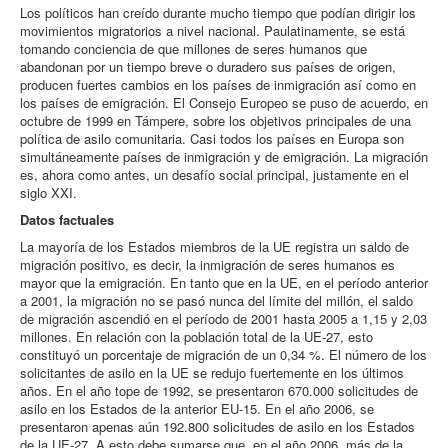
Los políticos han creído durante mucho tiempo que podían dirigir los
movimientos migratorios a nivel nacional. Paulatinamente, se está
tomando conciencia de que millones de seres humanos que
abandonan por un tiempo breve o duradero sus países de origen,
producen fuertes cambios en los países de inmigración así como en
los países de emigración. El Consejo Europeo se puso de acuerdo, en
octubre de 1999 en Támpere, sobre los objetivos principales de una
política de asilo comunitaria. Casi todos los países en Europa son
simultáneamente países de inmigración y de emigración. La migración
es, ahora como antes, un desafío social principal, justamente en el
siglo XXI.
Datos factuales
La mayoría de los Estados miembros de la UE registra un saldo de
migración positivo, es decir, la inmigración de seres humanos es
mayor que la emigración. En tanto que en la UE, en el período anterior
a 2001, la migración no se pasó nunca del límite del millón, el saldo
de migración ascendió en el período de 2001 hasta 2005 a 1,15 y 2,03
millones. En relación con la población total de la UE-27, esto
constituyó un porcentaje de migración de un 0,34 %. El número de los
solicitantes de asilo en la UE se redujo fuertemente en los últimos
años. En el año tope de 1992, se presentaron 670.000 solicitudes de
asilo en los Estados de la anterior EU-15. En el año 2006, se
presentaron apenas aún 192.800 solicitudes de asilo en los Estados
de la UE-27. A esto debe sumarse que, en el año 2006, más de la