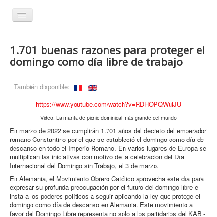
Cambiar
navegación
1.701 buenas razones para proteger el
¿Quiénes somos?
domingo como día libre de trabajo
¿Qué hacemos?
También disponible:
Temas
https://www.youtube.com/watch?v=RDHOPQWulJU
Publicaciones
Video: La manta de picnic dominical más grande del mundo
Artículos archivados
En marzo de 2022 se cumplirán 1.701 años del decreto del emperador
Contacto
romano Constantino por el que se estableció el domingo como día de
descanso en todo el Imperio Romano. En varios lugares de Europa se
multiplican las iniciativas con motivo de la celebración del Día
Internacional del Domingo sin Trabajo, el 3 de marzo.
En Alemania, el Movimiento Obrero Católico aprovecha este día para
expresar su profunda preocupación por el futuro del domingo libre e
insta a los poderes políticos a seguir aplicando la ley que protege el
domingo como día de descanso en Alemania. Este movimiento a
favor del Domingo Libre representa no sólo a los partidarios del KAB -