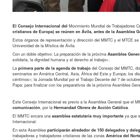
El Consejo Internacional del
Movimiento Mundial de Trabajadores Cr
cristianos de Europa) se reúnen en Ávila, antes de la Asamblea G
Estos órganos de representación y dirección del MMTC y el MTCE se 
Universidad de la Mística de Ávila.
Con un doble objetivo: La preparación de la próxima
Asamblea Gener
solidaria, la dignidad humana y el derecho al trabajo».
La
primera parte de la agenda de trabajo
del Consejo del MMTC, dial
seminarios en América Central, Asia, África del Este y Europa; los di
céntimos»; la Jornada Mundial por el Trabajo Decente del 7 de octubre
Papa; para finalizar con los preparativos de la próxima Asamblea Gener
Este Consejo Internacional es previo a la Asamblea General que el M
comunicación
, por la
Hermandad Obrera de Acción Católica
.
El MMTC encara una
asamblea estatutaria muy importante
ya que s
Internacional.
En esta Asamblea
participarán alrededor de 150 delegados y dele
trabajadoras y trabajadores cristianos de las zonas
América del Norte