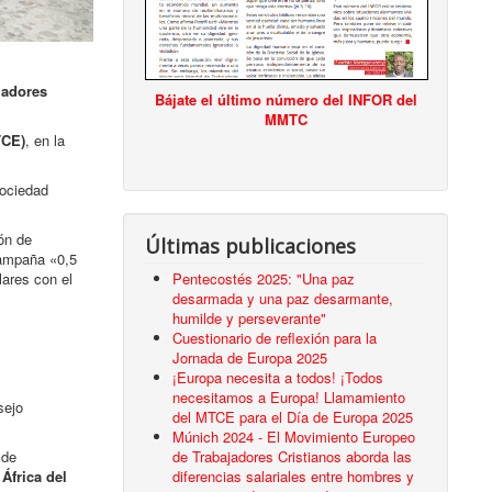
jadores
Bájate el último número del INFOR del
MMTC
TCE)
, en la
ociedad
ón de
Últimas publicaciones
campaña «0,5
Pentecostés 2025: "Una paz
lares con el
desarmada y una paz desarmante,
humilde y perseverante"
Cuestionario de reflexión para la
Jornada de Europa 2025
¡Europa necesita a todos! ¡Todos
necesitamos a Europa! Llamamiento
sejo
del MTCE para el Día de Europa 2025
Múnich 2024 - El Movimiento Europeo
de Trabajadores Cristianos aborda las
de
diferencias salariales entre hombres y
África del