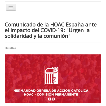
Cambiar
navegación
Comunicado de la HOAC España ante
¿Quiénes somos?
el impacto del COVID-19: "Urgen la
solidaridad y la comunión"
¿Qué hacemos?
Temas
Detalles
Publicaciones
Artículos archivados
Contacto