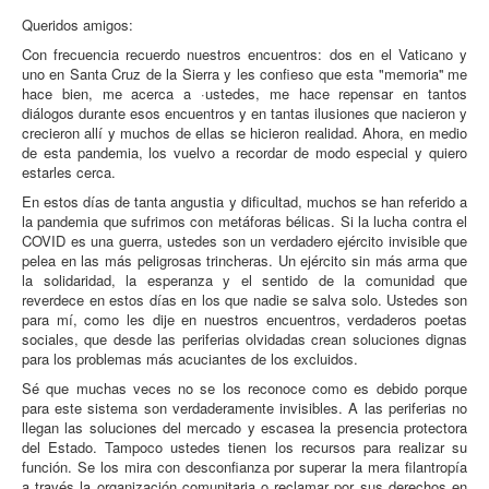
Queridos amigos:
Con frecuencia recuerdo nuestros encuentros: dos en el Vaticano y
uno en Santa Cruz de la Sierra y les confieso que esta "memoria'' me
hace bien, me acerca a ·ustedes, me hace repensar en tantos
diálogos durante esos encuentros y en tantas ilusiones que nacieron y
crecieron allí y muchos de ellas se hicieron realidad. Ahora, en medio
de esta pandemia, los vuelvo a recordar de modo especial y quiero
estarles cerca.
En estos días de tanta angustia y dificultad, muchos se han referido a
la pandemia que sufrimos con metáforas bélicas. Si la lucha contra el
COVID es una guerra, ustedes son un verdadero ejército invisible que
pelea en las más peligrosas trincheras. Un ejército sin más arma que
la solidaridad, la esperanza y el sentido de la comunidad que
reverdece en estos días en los que nadie se salva solo. Ustedes son
para mí, como les dije en nuestros encuentros, verdaderos poetas
sociales, que desde las periferias olvidadas crean soluciones dignas
para los problemas más acuciantes de los excluidos.
Sé que muchas veces no se los reconoce como es debido porque
para este sistema son verdaderamente invisibles. A las periferias no
llegan las soluciones del mercado y escasea la presencia protectora
del Estado. Tampoco ustedes tienen los recursos para realizar su
función. Se los mira con desconfianza por superar la mera filantropía
a través la organización comunitaria o reclamar por sus derechos en