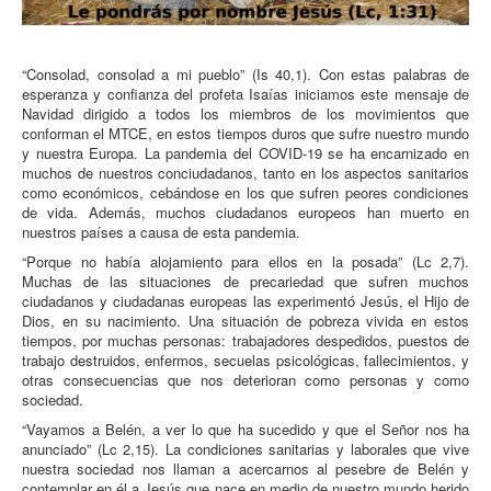
“Consolad, consolad a mi pueblo” (Is 40,1). Con estas palabras de
esperanza y confianza del profeta Isaías iniciamos este mensaje de
Navidad dirigido a todos los miembros de los movimientos que
conforman el MTCE, en estos tiempos duros que sufre nuestro mundo
y nuestra Europa. La pandemia del COVID-19 se ha encarnizado en
muchos de nuestros conciudadanos, tanto en los aspectos sanitarios
como económicos, cebándose en los que sufren peores condiciones
de vida. Además, muchos ciudadanos europeos han muerto en
nuestros países a causa de esta pandemia.
“Porque no había alojamiento para ellos en la posada” (Lc 2,7).
Muchas de las situaciones de precariedad que sufren muchos
ciudadanos y ciudadanas europeas las experimentó Jesús, el Hijo de
Dios, en su nacimiento. Una situación de pobreza vivida en estos
tiempos, por muchas personas: trabajadores despedidos, puestos de
trabajo destruidos, enfermos, secuelas psicológicas, fallecimientos, y
otras consecuencias que nos deterioran como personas y como
sociedad.
“Vayamos a Belén, a ver lo que ha sucedido y que el Señor nos ha
anunciado” (Lc 2,15). La condiciones sanitarias y laborales que vive
nuestra sociedad nos llaman a acercarnos al pesebre de Belén y
contemplar en él a Jesús que nace en medio de nuestro mundo herido